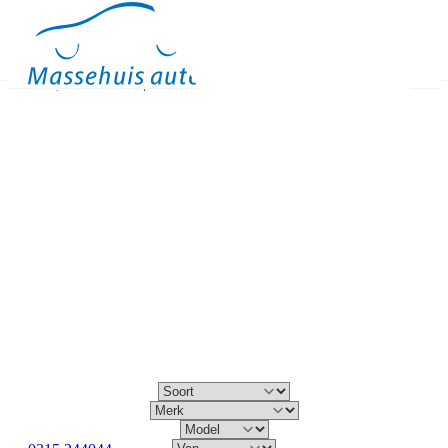
Occasions
Meer
Binnen kijken
Proefrit
Contact
Massehuis Auto's – Dé occasion specialist van Varsseveld
Vind de occasion die bij u past!