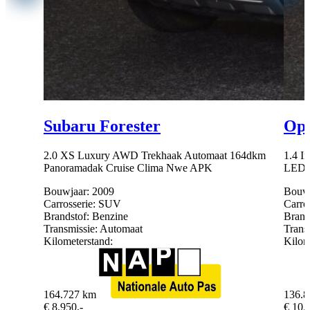
Subaru Forester
Ope
2.0 XS Luxury AWD Trekhaak Automaat 164dkm
1.4 I
Panoramadak Cruise Clima Nwe APK
LED 
Bouwjaar:
2009
Bouwj
Carrosserie:
SUV
Carros
Brandstof:
Benzine
Brand
Transmissie:
Automaat
Trans
Kilometerstand:
Kilom
164.727 km
136.8
€ 8.950,-
€ 10.