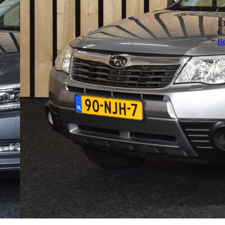
1
€ 
Be