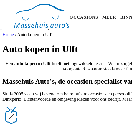
OCCASIONS
MEER
BIN
Home
/
Auto kopen in Ulft
Occasions
Meer
Auto kopen in Ulft
Binnen kijken
Proefrit
Contact
Een auto kopen in Ulft
hoeft niet ingewikkeld te zijn. Wilt u zorg
voor, ontdek waarom steeds meer famil
Massehuis Auto's, de occasion specialist va
Sinds 2005 staan wij bekend om betrouwbare occasions en persoonlijke
Dinxperlo, Lichtenvoorde en omgeving kiezen voor ons bedrijf. Maar o