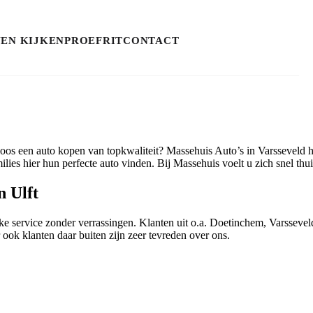
NEN KIJKEN
PROEFRIT
CONTACT
eloos een auto kopen van topkwaliteit? Massehuis Auto’s in Varsseveld h
ies hier hun perfecte auto vinden. Bij Massehuis voelt u zich snel thu
n Ulft
 service zonder verrassingen. Klanten uit o.a. Doetinchem, Varsseveld
ok klanten daar buiten zijn zeer tevreden over ons.