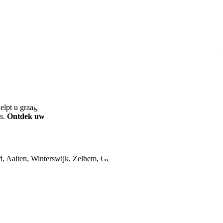
elpt u graag. Al meer dan 150 tevreden klanten uit de regio gingen u
is.
Ontdek uw droomauto vandaag!
, Aalten, Winterswijk, Zelhem, Gendringen, Ulft, Terborg, Silvolde,