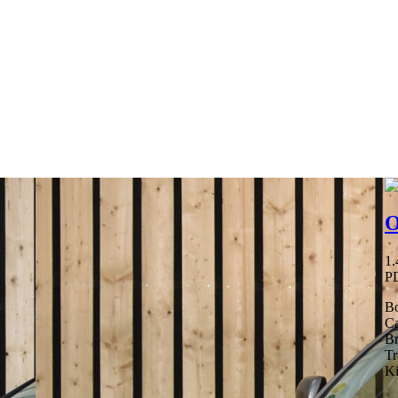
0315 244044
O
1.
P
Bo
Ca
Br
Tr
Ki