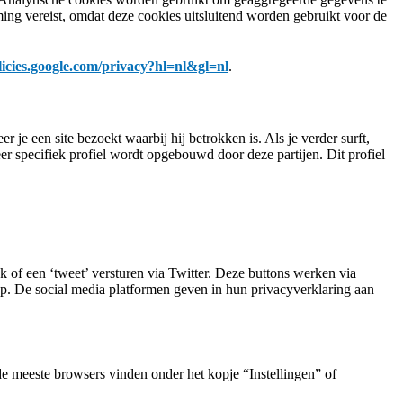
ng vereist, omdat deze cookies uitsluitend worden gebruikt voor de
olicies.google.com/privacy?hl=nl&gl=nl
.
 je een site bezoekt waarbij hij betrokken is. Als je verder surft,
r specifiek profiel wordt opgebouwd door deze partijen. Dit profiel
 of een ‘tweet’ versturen via Twitter. Deze buttons werken via
op. De social media platformen geven in hun privacyverklaring aan
de meeste browsers vinden onder het kopje “Instellingen” of