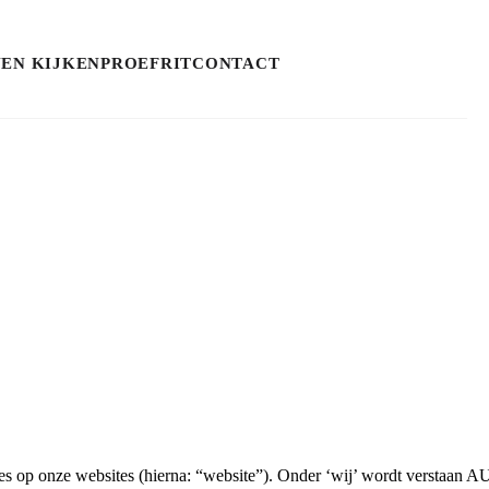
NEN KIJKEN
PROEFRIT
CONTACT
kies op onze websites (hierna: “website”). Onder ‘wij’ wordt verstaa