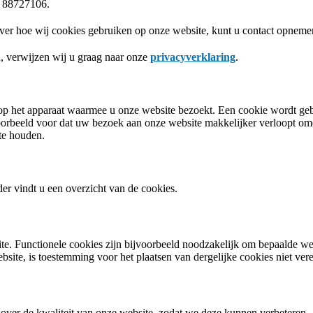
:
88727106
.
ver hoe wij cookies gebruiken op onze website, kunt u contact opneme
 verwijzen wij u graag naar onze
privacyverklaring
.
op het apparaat waarmee u onze website bezoekt. Een cookie wordt gebr
oorbeeld voor dat uw bezoek aan onze website makkelijker verloopt 
 te houden.
er vindt u een overzicht van de cookies.
te. Functionele cookies zijn bijvoorbeeld noodzakelijk om bepaalde web
ite, is toestemming voor het plaatsen van dergelijke cookies niet verei
n over de kwaliteit van onze website, zodat we deze kunnen verbeteren