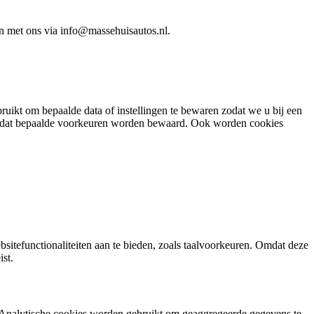
n met ons via
info@massehuisautos.nl.
uikt om bepaalde data of instellingen te bewaren zodat we u bij een
omdat bepaalde voorkeuren worden bewaard. Ook worden cookies
sitefunctionaliteiten aan te bieden, zoals taalvoorkeuren. Omdat deze
st.
. Analytische cookies worden gebruikt om geaggregeerde gegevens te