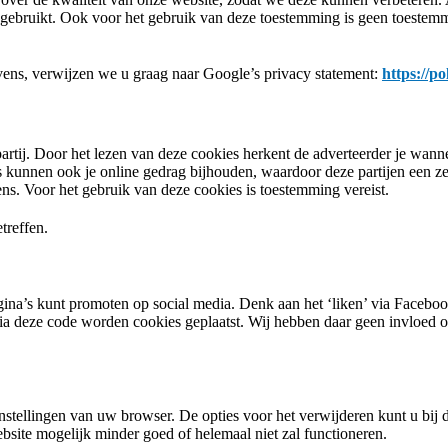
ebruikt. Ook voor het gebruik van deze toestemming is geen toestemmi
ns, verwijzen we u graag naar Google’s privacy statement:
https://p
0315 244044
rtij. Door het lezen van deze cookies herkent de adverteerder je wanneer
kunnen ook je online gedrag bijhouden, waardoor deze partijen een zee
ns. Voor het gebruik van deze cookies is toestemming vereist.
treffen.
na’s kunt promoten op social media. Denk aan het ‘liken’ via Facebook
 Via deze code worden cookies geplaatst. Wij hebben daar geen invloed 
nstellingen van uw browser. De opties voor het verwijderen kunt u bij 
ite mogelijk minder goed of helemaal niet zal functioneren.