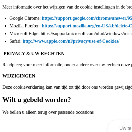
Meer informatie over het wijzigen van de cookie instellingen in de br
Google Chrome:
https://support.google.com/chrome/answer/9
Mozilla Firefox:
https://support.mozilla.org/en-US/kb/delete-
Microsoft Edge: https://support.microsoft.com/nl-nl/windows/mi
Safari:
http://www.apple.com/nl/privacy/use-of-Cookies/
PRIVACY & UW RECHTEN
Raadpleeg voor meer informatie, onder andere over uw rechten onze 
WIJZIGINGEN
Deze cookieverklaring kan van tijd tot tijd door ons worden gewijzig
Wilt u gebeld worden?
We bellen u alleen terug over passende occasions