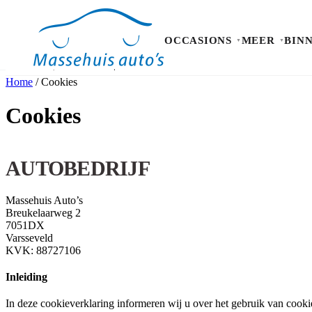
OCCASIONS
MEER
BIN
Home
/
Cookies
Occasions
Meer
Cookies
Binnen kijken
Proefrit
Contact
AUTOBEDRIJF
Massehuis Auto’s
Breukelaarweg 2
7051DX
Varsseveld
KVK:
88727106
Inleiding
In deze cookieverklaring informeren wij u over het gebruik van coo