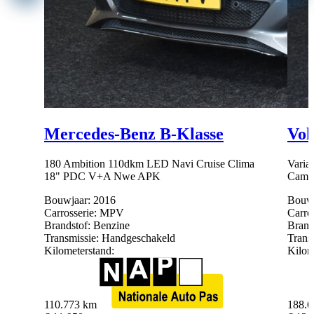
Mercedes-Benz B-Klasse
Vol
180 Ambition 110dkm LED Navi Cruise Clima
Varia
18" PDC V+A Nwe APK
Came
Bouwjaar:
2016
Bouwj
Carrosserie:
MPV
Carros
Brandstof:
Benzine
Brand
Transmissie:
Handgeschakeld
Trans
Kilometerstand:
Kilom
110.773 km
188.6