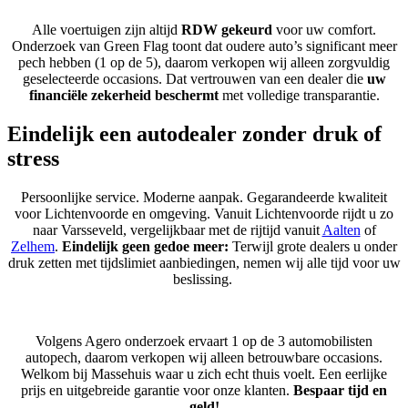
Alle voertuigen zijn altijd
RDW gekeurd
voor uw comfort.
Onderzoek
van Green Flag toont dat oudere auto’s significant meer
pech hebben (1 op de 5), daarom verkopen wij alleen zorgvuldig
geselecteerde occasions. Dat vertrouwen van een dealer die
uw
financiële zekerheid beschermt
met volledige transparantie.
Eindelijk een autodealer zonder druk of
stress
Persoonlijke service. Moderne aanpak. Gegarandeerde kwaliteit
voor Lichtenvoorde en omgeving. Vanuit Lichtenvoorde rijdt u zo
naar Varsseveld, vergelijkbaar met de rijtijd vanuit
Aalten
of
Zelhem
.
Eindelijk geen gedoe meer:
Terwijl grote dealers u onder
druk zetten met tijdslimiet aanbiedingen, nemen wij alle tijd voor uw
beslissing.
Volgens Agero onderzoek ervaart 1 op de 3 automobilisten
autopech, daarom verkopen wij alleen betrouwbare occasions.
Welkom bij Massehuis waar u zich echt thuis voelt. Een eerlijke
prijs en uitgebreide garantie voor onze klanten.
Bespaar tijd en
geld!