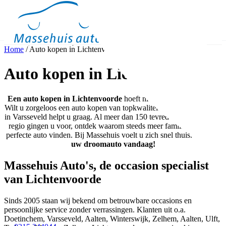
Home
/
Auto kopen in Lichtenvoorde
Occasions
Meer
Auto kopen in Lichtenvoorde
Binnen kijken
Proefrit
Contact
Een auto kopen in Lichtenvoorde
hoeft niet ingewikkeld te zijn.
Wilt u zorgeloos een auto kopen van topkwaliteit? Massehuis Auto’s
in Varsseveld helpt u graag. Al meer dan 150 tevreden klanten uit de
regio gingen u voor, ontdek waarom steeds meer families hier hun
perfecte auto vinden. Bij Massehuis voelt u zich snel thuis.
Ontdek
uw droomauto vandaag!
Massehuis Auto's, de occasion specialist
van Lichtenvoorde
Sinds 2005 staan wij bekend om betrouwbare occasions en
persoonlijke service zonder verrassingen. Klanten uit o.a.
Doetinchem, Varsseveld, Aalten, Winterswijk, Zelhem, Aalten, Ulft,