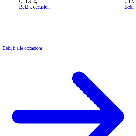
€ 11.950,-
€ 12.
Bekijk occasion
Bekij
Bekijk alle occasions