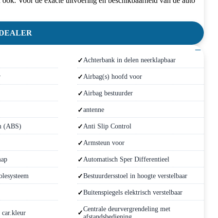
 ook. Voor de exacte uitvoering en beschikbaarheid van de auto
 DEALER
−
Achterbank in delen neerklapbaar
r
Airbag(s) hoofd voor
Airbag bestuurder
antenne
m (ABS)
Anti Slip Control
Armsteun voor
map
Automatisch Sper Differentieel
olesysteem
Bestuurdersstoel in hoogte verstelbaar
Buitenspiegels elektrisch verstelbaar
Centrale deurvergrendeling met
 car.kleur
afstandsbediening