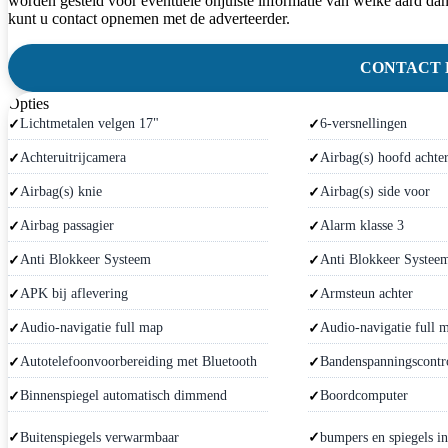
worden gesteld voor eventuele onjuiste informatie van welke aard dan
kunt u contact opnemen met de adverteerder.
CONTACT
Opties
Lichtmetalen velgen 17"
6-versnellingen
Achteruitrijcamera
Airbag(s) hoofd achte
Airbag(s) knie
Airbag(s) side voor
Airbag passagier
Alarm klasse 3
Anti Blokkeer Systeem
Anti Blokkeer Systee
APK bij aflevering
Armsteun achter
Audio-navigatie full map
Audio-navigatie full 
Autotelefoonvoorbereiding met Bluetooth
Bandenspanningscontr
Binnenspiegel automatisch dimmend
Boordcomputer
Buitenspiegels verwarmbaar
bumpers en spiegels in