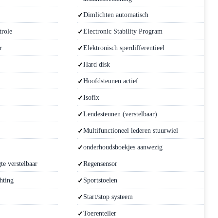
Dimlichten automatisch
trole
Electronic Stability Program
r
Elektronisch sperdifferentieel
Hard disk
Hoofdsteunen actief
Isofix
Lendesteunen (verstelbaar)
Multifunctioneel lederen stuurwiel
onderhoudsboekjes aanwezig
te verstelbaar
Regensensor
hting
Sportstoelen
Start/stop systeem
Toerenteller