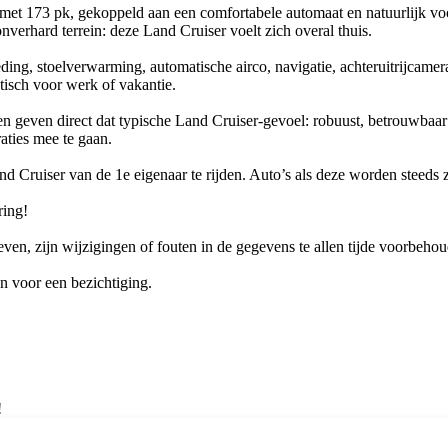
 met 173 pk, gekoppeld aan een comfortabele automaat en natuurlijk 
nverhard terrein: deze Land Cruiser voelt zich overal thuis.
eding, stoelverwarming, automatische airco, navigatie, achteruitrijcamer
tisch voor werk of vakantie.
 geven direct dat typische Land Cruiser-gevoel: robuust, betrouwbaar e
aties mee te gaan.
d Cruiser van de 1e eigenaar te rijden. Auto’s als deze worden steeds 
ring!
en, zijn wijzigingen of fouten in de gegevens te allen tijde voorbeho
n voor een bezichtiging.
!