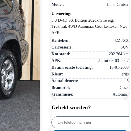
Model:
Land Cruiser
Uitvoering:
3.0 D-4D SX Edition 202dkm 1e eig.
Trekhaak 4WD Automaat Geel kenteken Nwe
APK
Kenteken:
42ZFXX
Carrosserie:
SUV
Km stand:
202.264 km
APK:
Ja, tot 08-03-2027
Datum eerste toelating:
18-01-2008
Kleur:
grijs
Aantal deuren:
5
Brandstof:
Diesel
Transmissie:
Automaat
Gebeld worden?