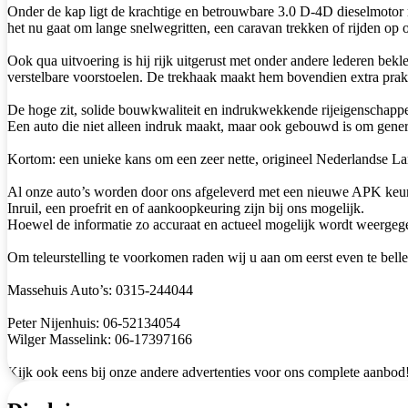
Onder de kap ligt de krachtige en betrouwbare 3.0 D-4D dieselmotor
het nu gaat om lange snelwegritten, een caravan trekken of rijden op o
Ook qua uitvoering is hij rijk uitgerust met onder andere lederen bekl
verstelbare voorstoelen. De trekhaak maakt hem bovendien extra prak
De hoge zit, solide bouwkwaliteit en indrukwekkende rijeigenschappen
Een auto die niet alleen indruk maakt, maar ook gebouwd is om gener
Kortom: een unieke kans om een zeer nette, origineel Nederlandse Lan
Al onze auto’s worden door ons afgeleverd met een nieuwe APK keu
Inruil, een proefrit en of aankoopkeuring zijn bij ons mogelijk.
Hoewel de informatie zo accuraat en actueel mogelijk wordt weergegev
Om teleurstelling te voorkomen raden wij u aan om eerst even te belle
Massehuis Auto’s: 0315-244044
Peter Nijenhuis: 06-52134054
Wilger Masselink: 06-17397166
Kijk ook eens bij onze andere advertenties voor ons complete aanbod