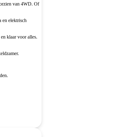
voorzien van 4WD. Of
a en elektrisch
n klaar voor alles.
zeldzamer.
uden.