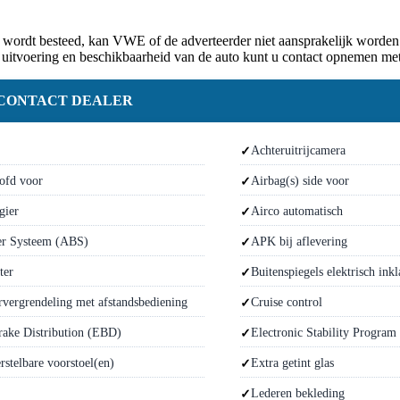
 wordt besteed, kan VWE of de adverteerder niet aansprakelijk worden
 uitvoering en beschikbaarheid van de auto kunt u contact opnemen met
CONTACT DEALER
Achteruitrijcamera
ofd voor
Airbag(s) side voor
gier
Airco automatisch
er Systeem (ABS)
APK bij aflevering
ter
Buitenspiegels elektrisch ink
rvergrendeling met afstandsbediening
Cruise control
rake Distribution (EBD)
Electronic Stability Program
rstelbare voorstoel(en)
Extra getint glas
Lederen bekleding