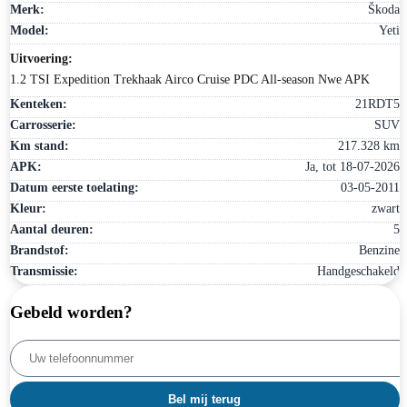
Merk:
Škoda
Model:
Yeti
Uitvoering:
1.2 TSI Expedition Trekhaak Airco Cruise PDC All-season Nwe APK
Kenteken:
21RDT5
Carrosserie:
SUV
Km stand:
217.328 km
APK:
Ja, tot 18-07-2026
Datum eerste toelating:
03-05-2011
Kleur:
zwart
Aantal deuren:
5
Brandstof:
Benzine
Transmissie:
Handgeschakeld
Gebeld worden?