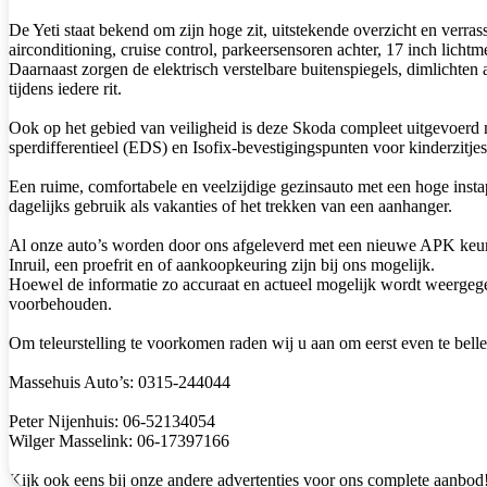
De Yeti staat bekend om zijn hoge zit, uitstekende overzicht en verras
airconditioning, cruise control, parkeersensoren achter, 17 inch lichtm
Daarnaast zorgen de elektrisch verstelbare buitenspiegels, dimlicht
tijdens iedere rit.
Ook op het gebied van veiligheid is deze Skoda compleet uitgevoerd m
sperdifferentieel (EDS) en Isofix-bevestigingspunten voor kinderzitjes
Een ruime, comfortabele en veelzijdige gezinsauto met een hoge insta
dagelijks gebruik als vakanties of het trekken van een aanhanger.
Al onze auto’s worden door ons afgeleverd met een nieuwe APK keu
Inruil, een proefrit en of aankoopkeuring zijn bij ons mogelijk.
Hoewel de informatie zo accuraat en actueel mogelijk wordt weergegeve
voorbehouden.
Om teleurstelling te voorkomen raden wij u aan om eerst even te belle
Massehuis Auto’s: 0315-244044
Peter Nijenhuis: 06-52134054
Wilger Masselink: 06-17397166
Kijk ook eens bij onze andere advertenties voor ons complete aanbod