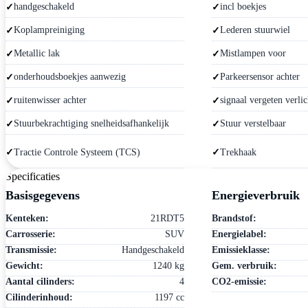
handgeschakeld
incl boekjes
Koplampreiniging
Lederen stuurwiel
Metallic lak
Mistlampen voor
onderhoudsboekjes aanwezig
Parkeersensor achter
ruitenwisser achter
signaal vergeten verlic
Stuurbekrachtiging snelheidsafhankelijk
Stuur verstelbaar
Tractie Controle Systeem (TCS)
Trekhaak
Specificaties
Basisgegevens
Energieverbruik
Kenteken:
21RDT5
Brandstof:
Carrosserie:
SUV
Energielabel:
Transmissie:
Handgeschakeld
Emissieklasse:
Gewicht:
1240 kg
Gem. verbruik:
Aantal cilinders:
4
CO2-emissie:
Cilinderinhoud:
1197 cc