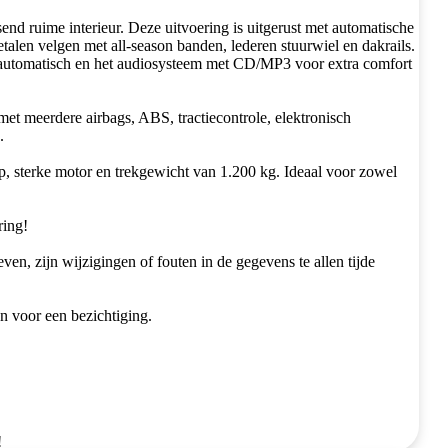
send ruime interieur. Deze uitvoering is uitgerust met automatische
etalen velgen met all-season banden, lederen stuurwiel en dakrails.
en automatisch en het audiosysteem met CD/MP3 voor extra comfort
et meerdere airbags, ABS, tractiecontrole, elektronisch
.
p, sterke motor en trekgewicht van 1.200 kg. Ideaal voor zowel
ring!
n, zijn wijzigingen of fouten in de gegevens te allen tijde
n voor een bezichtiging.
!