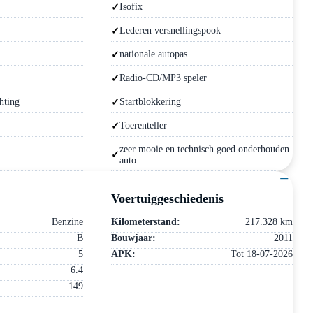
Isofix
Lederen versnellingspook
nationale autopas
Radio-CD/MP3 speler
hting
Startblokkering
Toerenteller
zeer mooie en technisch goed onderhouden
auto
−
Voertuiggeschiedenis
Benzine
Kilometerstand:
217.328 km
B
Bouwjaar:
2011
5
APK:
Tot 18-07-2026
6.4
149