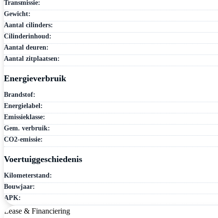
Transmissie:
Gewicht:
Aantal cilinders:
Cilinderinhoud:
Aantal deuren:
Aantal zitplaatsen:
Energieverbruik
Brandstof:
Energielabel:
Emissieklasse:
Gem. verbruik:
CO2-emissie:
Voertuiggeschiedenis
Kilometerstand:
Bouwjaar:
APK:
Lease & Financiering