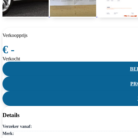
Verkoopprijs
€ -
Verkocht
BEL
PR
Details
Verzeker vanaf:
Merk: