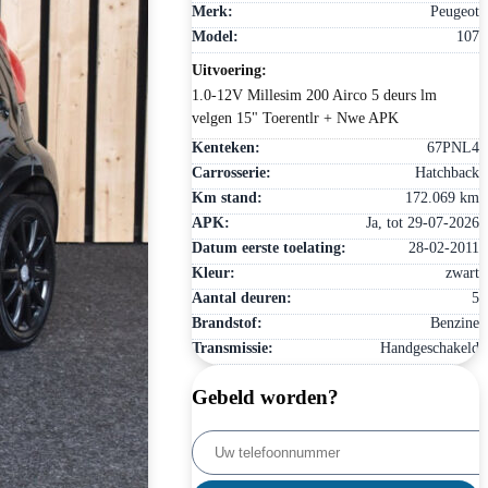
Merk:
Peugeot
Model:
107
Uitvoering:
1.0-12V Millesim 200 Airco 5 deurs lm
velgen 15" Toerentlr + Nwe APK
Kenteken:
67PNL4
Carrosserie:
Hatchback
Km stand:
172.069 km
APK:
Ja, tot 29-07-2026
Datum eerste toelating:
28-02-2011
Kleur:
zwart
Aantal deuren:
5
Brandstof:
Benzine
Transmissie:
Handgeschakeld
Gebeld worden?