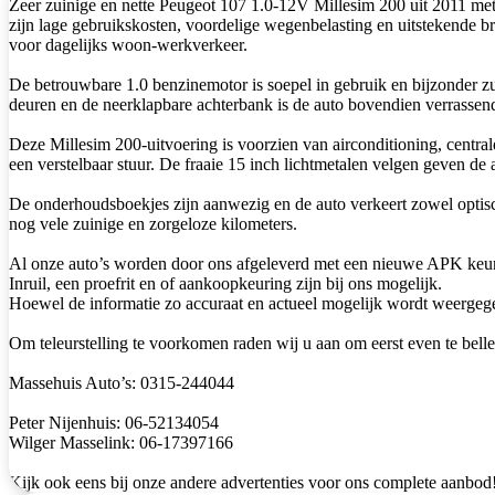
Zeer zuinige en nette Peugeot 107 1.0-12V Millesim 200 uit 2011 m
zijn lage gebruikskosten, voordelige wegenbelasting en uitstekende b
voor dagelijks woon-werkverkeer.
De betrouwbare 1.0 benzinemotor is soepel in gebruik en bijzonder zu
deuren en de neerklapbare achterbank is de auto bovendien verrassend
Deze Millesim 200-uitvoering is voorzien van airconditioning, centra
een verstelbaar stuur. De fraaie 15 inch lichtmetalen velgen geven de a
De onderhoudsboekjes zijn aanwezig en de auto verkeert zowel optisch
nog vele zuinige en zorgeloze kilometers.
Al onze auto’s worden door ons afgeleverd met een nieuwe APK keu
Inruil, een proefrit en of aankoopkeuring zijn bij ons mogelijk.
Hoewel de informatie zo accuraat en actueel mogelijk wordt weergegev
Om teleurstelling te voorkomen raden wij u aan om eerst even te belle
Massehuis Auto’s: 0315-244044
Peter Nijenhuis: 06-52134054
Wilger Masselink: 06-17397166
Kijk ook eens bij onze andere advertenties voor ons complete aanbod