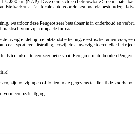
et 172.000 km (NAP). Deze compacte en betrouwbare 5-deurs hatchbac
randstofverbruik. Een ideale auto voor de beginnende bestuurder, als t
inig, waardoor deze Peugeot zeer betaalbaar is in onderhoud en verbrui
 praktisch voor zijn compacte formaat.
le deurvergrendeling met afstandsbediening, elektrische ramen voor, ee
uto een sportieve uitstraling, terwijl de aanwezige toerenteller het rij
 als technisch in een zeer nette staat. Een goed onderhouden Peugeot 1
ring!
en, zijn wijzigingen of fouten in de gegevens te allen tijde voorbeho
n voor een bezichtiging.
!