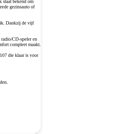
k staat bekend om
weede gezinsauto of
k. Dankzij de vijf
n radio/CD-speler en
comfort compleet maakt.
07 die klaar is voor
uden.