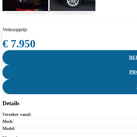
Verkoopprijs
€ 7.950
BEL
PR
Details
Verzeker vanaf:
Merk:
Model: