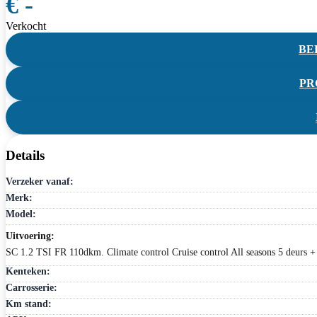
€ -
Verkocht
BEL
PR
Details
Verzeker vanaf:
Merk:
Model:
Uitvoering:
SC 1.2 TSI FR 110dkm. Climate control Cruise control All seasons 5 deurs
Kenteken:
Carrosserie:
Km stand: