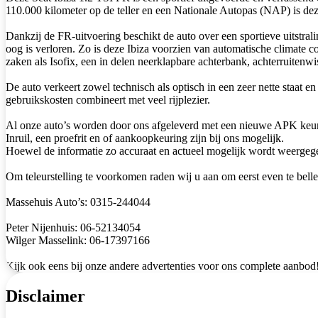
110.000 kilometer op de teller en een Nationale Autopas (NAP) is dez
Dankzij de FR-uitvoering beschikt de auto over een sportieve uitstralin
oog is verloren. Zo is deze Ibiza voorzien van automatische climate co
zaken als Isofix, een in delen neerklapbare achterbank, achterruitenwi
De auto verkeert zowel technisch als optisch in een zeer nette staat 
gebruikskosten combineert met veel rijplezier.
Al onze auto’s worden door ons afgeleverd met een nieuwe APK keu
Inruil, een proefrit en of aankoopkeuring zijn bij ons mogelijk.
Hoewel de informatie zo accuraat en actueel mogelijk wordt weergegev
Om teleurstelling te voorkomen raden wij u aan om eerst even te belle
Massehuis Auto’s: 0315-244044
Peter Nijenhuis: 06-52134054
Wilger Masselink: 06-17397166
Kijk ook eens bij onze andere advertenties voor ons complete aanbod
Disclaimer