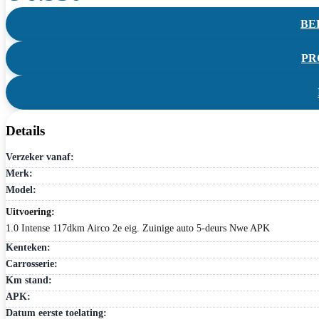
BEL
PR
Details
Verzeker vanaf:
Merk:
Model:
Uitvoering:
1.0 Intense 117dkm Airco 2e eig. Zuinige auto 5-deurs Nwe APK
Kenteken:
Carrosserie:
Km stand:
APK:
Datum eerste toelating: